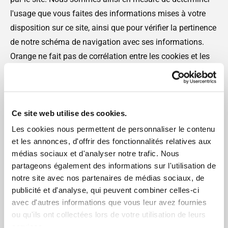
l'usage que vous faites des informations mises à votre
disposition sur ce site, ainsi que pour vérifier la pertinence
de notre schéma de navigation avec ses informations.
Orange ne fait pas de corrélation entre les cookies et les
informations personnelles que vous avez pu fournir, et ne
vend pas ces informations à une tierce-partie. Vous
pouvez refuser les cookies, ou être informé lorsqu'un site
veut écrire un cookie en réglant les préférences de votre
Ce site web utilise des cookies.
navigateur.
Les cookies nous permettent de personnaliser le contenu
et les annonces, d'offrir des fonctionnalités relatives aux
médias sociaux et d'analyser notre trafic. Nous
3/ Liens vers d’autres sites
partageons également des informations sur l'utilisation de
notre site avec nos partenaires de médias sociaux, de
Ce site web contient des liens vers d'autres sites. L'accès
publicité et d'analyse, qui peuvent combiner celles-ci
à un site lié à notre site se fait aux risques et périls du
avec d'autres informations que vous leur avez fournies
visiteur ou de l'utilisateur et Orange ne saurait être tenue
ou qu'ils ont collectées lors de votre utilisation de leurs
pour responsable des dommages, erreurs ou omissions
services.